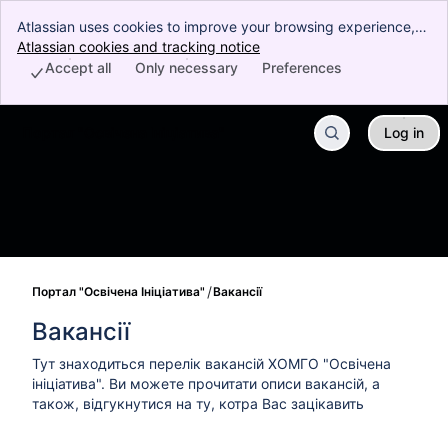
Atlassian uses cookies to improve your browsing experience,
perform analytics and research, and conduct advertising.
Atlassian cookies and tracking notice
, (opens new window)
Accept all cookies to indicate that you agree to our use of
Accept all
Only necessary
Preferences
cookies on your device.
Портал "Освічена Ініціатива"
Log in
Skip to Main Content
Портал "Освічена Ініціатива"
Вакансії
Вакансії
Тут знаходиться перелік вакансій ХОМГО "Освічена
ініціатива". Ви можете прочитати описи вакансій, а
також, відгукнутися на ту, котра Вас зацікавить